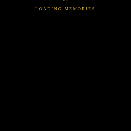
夜曲-周杰伦
LOADING MEMORIES
⬆️ 上传自定义音乐
支持 MP3 / WAV 格式