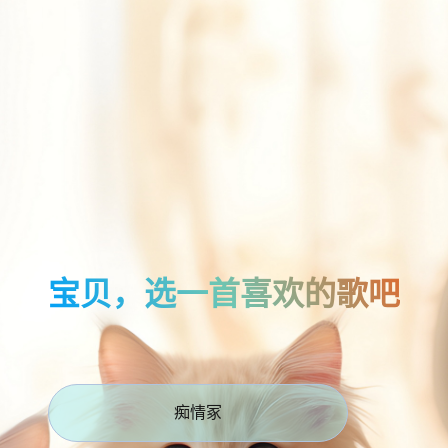
宝贝，选一首喜欢的歌吧
痴情冢